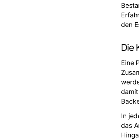
Besta
Erfah
den E
Die 
Eine
P
Zusam
werde
damit
Backe
In je
das A
Hinga