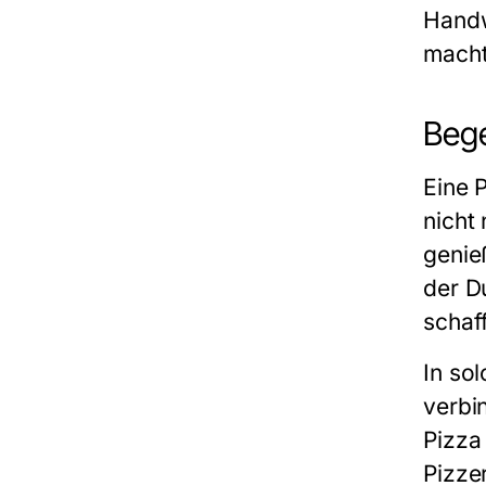
Handw
macht
Bege
Eine
P
nicht
genie
der D
schaff
In so
verbi
Pizza
Pizze