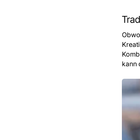
Tradi
Obwoh
Kreat
Kombi
kann 