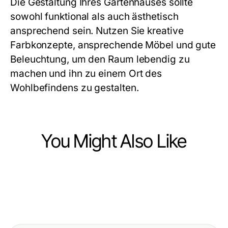
Die Gestaltung Ihres Gartenhauses sollte
sowohl funktional als auch ästhetisch
ansprechend sein. Nutzen Sie kreative
Farbkonzepte, ansprechende Möbel und gute
Beleuchtung, um den Raum lebendig zu
machen und ihn zu einem Ort des
Wohlbefindens zu gestalten.
You Might Also Like
Home and Garden
Home and Garden
Kann man wirklich das perfekte
Home and Garden
Warum Terrassenüberdachungen
Garten Haus für ein schönes
Was ist ein Carport und warum ist