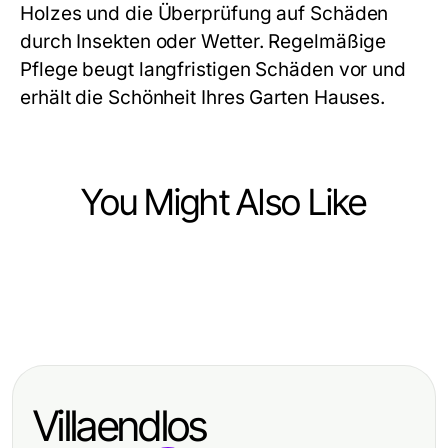
Holzes und die Überprüfung auf Schäden
durch Insekten oder Wetter. Regelmäßige
Pflege beugt langfristigen Schäden vor und
erhält die Schönheit Ihres Garten Hauses.
You Might Also Like
Home and Garden
Home and Garden
Warum Terrassenüberdachungen
Home and Garden
5 Bewährte Gartenhäuser
2026 zunehmend an Beliebtheit
Was ist ein Carport und warum ist
Lektionen von Branchenprofis für
gewinnen
er 2026 wichtig für Ihr Zuhause?
2026
Villaendlos